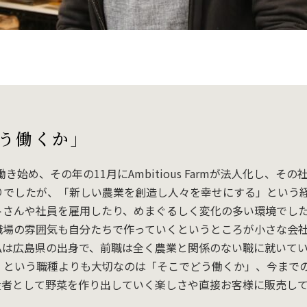
う働くか」
き始め、その年の11月にAmbitious Farmが法人化し、
りでしたが、「新しい農業を創造し人々を幸せにする」という
トさんや社員を雇用したり、めまぐるしく変化の多い環境でし
職場の雰囲気も自分たちで作っていくというところが小さな会
私は広島県の出身で、前職は全く農業と関係のない職に就いて
」という職種よりも大切なのは「そこでどう働くか」、今まで
産者として野菜を作り出していく楽しさや直接お客様に販売し